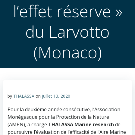
l’effet réserve »
du Larvotto
(Monaco)
by
THALASSA
on
juillet 13, 2020
Pour la deuxième année consécutive, l’Association
Monégasque pour la Protection de la Nature
(AMPN), a chargé
THALASSA Marine research
de
poursuivre l’évaluation de l’efficacité de l’Aire Marine