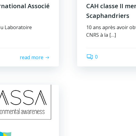
rnational Associé
CAH classe II men
Scaphandriers
du Laboratoire
10 ans après avoir ob
CNRS à la […]
0
read more