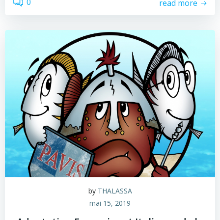
0
read more
by
THALASSA
mai 15, 2019