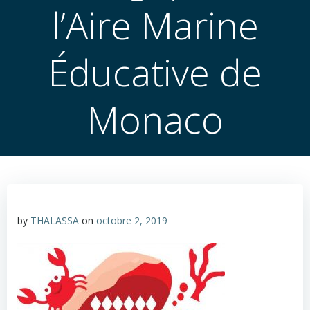
l’Aire Marine
Éducative de
Monaco
by
THALASSA
on
octobre 2, 2019